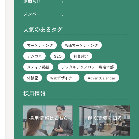
お知らせ
メンバー
人気のあるタグ
マーケティング
Webマーケティング
デジコネ
SEO
社員紹介
メディア掲載
デジタルテクノロジー戦略本部
体験記
Webデザイナー
AdventCalendar
採用情報