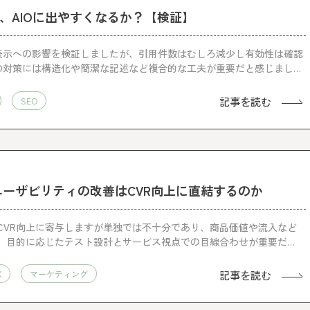
、AIOに出やすくなるか？【検証】
O表示への影響を検証しましたが、引用件数はむしろ減少し有効性は確認
IO対策には構造化や簡潔な記述など複合的な工夫が重要だと感じまし
記事を読む
SEO
ユーザビリティの改善はCVR向上に直結するのか
CVR向上に寄与しますが単独では不十分であり、商品価値や流入など
。目的に応じたテスト設計とサービス視点での目線合わせが重要だと
記事を読む
X
マーケティング