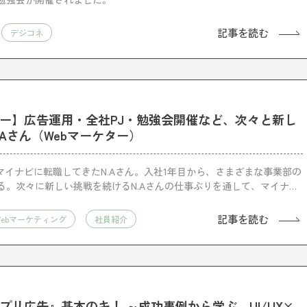
記事を読む
デジコネ
ー】広告運用・全社PJ・勉強会開催など、次々と新し
Aさん（Webマーケター）
マイナビに転職してきたN.Aさん。入社1年目から、さまざまな事業部の
る。次々に新しい挑戦を続けるN.Aさんの仕事ぶりを通して、マイナビ
して働く魅力に触れてみよう。
記事を読む
Webマーケティング
社員紹介
プリ広告』基本のキ！ ～成功事例から学ぶ、UI/UX×