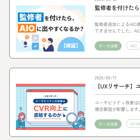
監修者を付けたら
監修者追加によるAI
できませんでした。A
た。
AIO
データ活用
2026/06/11
【UXリサーチ】
ユーザビリティ改善は
複合要因が影響します
整理しました。
UI/U
データ活用