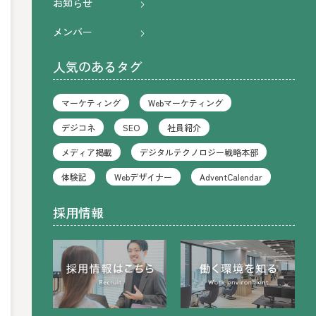
お知らせ
メンバー
人気のあるタグ
マーケティング
Webマーケティング
デジコネ
SEO
社員紹介
メディア掲載
デジタルテクノロジー戦略本部
体験記
Webデザイナー
AdventCalendar
採用情報