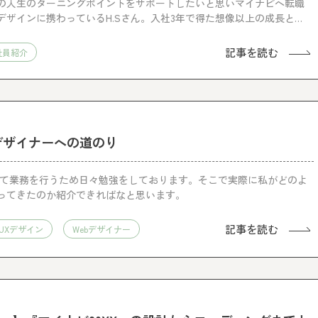
の人生のターニングポイントをサポートしたいと思いマイナビへ転職
デザインに携わっているH.Sさん。入社3年で得た想像以上の成長とは
活躍するH.Sさんへのインタビューからマイナビでデザイナーとして働
記事を読む
社員紹介
デザイナーへの道のり
して業務を行うため日々勉強をしております。そこで実際に私がどのよ
ってきたのか紹介できればなと思います。
記事を読む
UXデザイン
Webデザイナー