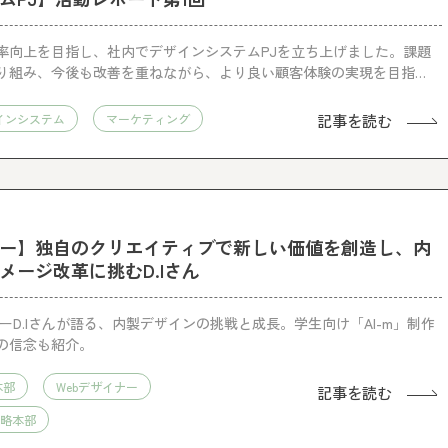
率向上を目指し、社内でデザインシステムPJを立ち上げました。課題
り組み、今後も改善を重ねながら、より良い顧客体験の実現を目指し
記事を読む
インシステム
マーケティング
ー】独自のクリエイティブで新しい価値を創造し、内
メージ改革に挑むD.Iさん
ーD.Iさんが語る、内製デザインの挑戦と成長。学生向け「AI-m」制作
の信念も紹介。
本部
Webデザイナー
記事を読む
略本部