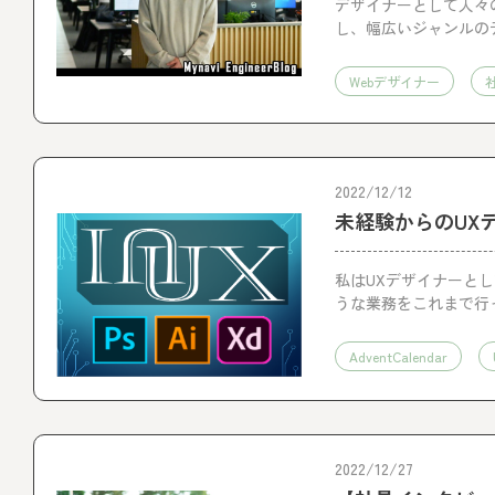
デザイナーとして人々
し、幅広いジャンルの
なにか、課長としても
く魅力を探った。
Webデザイナー
2022/12/12
未経験からのUX
私はUXデザイナーと
うな業務をこれまで行
AdventCalendar
2022/12/27